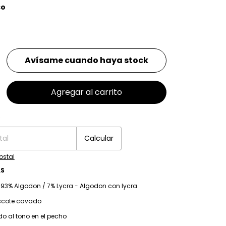
co
Avísame cuando haya stock
P:
o
Cambiar CP
Calcular
ostal
AS
: 93% Algodon / 7% Lycra - Algodon con lycra
escote cavado
do al tono en el pecho