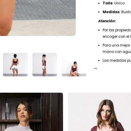
Talle
: Unico
Medidas
: Bus
Atención:
Por las propied
encoger con el 
Para una mejor
mano con agua
Las medidas pue