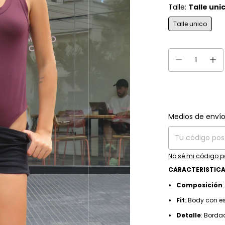
Talle:
Talle uni
Talle unico
Entregas para el C
Medios de enví
No sé mi código p
CARACTERISTIC
Composición
Fit
: Body con 
Detalle
: Borda