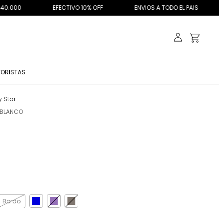
EFECTIVO 10% OFF
ENVIOS A TODO EL PAIS
WINTER SALE
ORISTAS
 Star
-BLANCO
Bordo