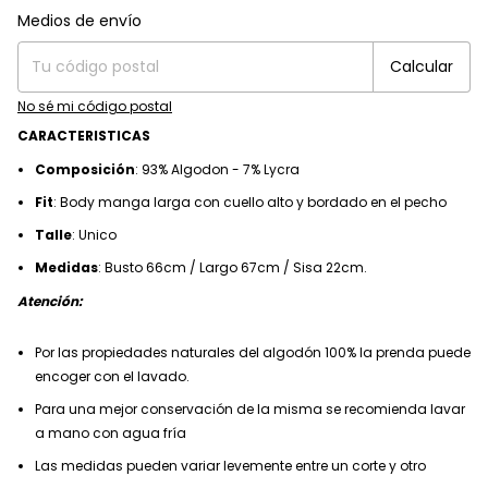
Entregas para el CP:
Medios de envío
Cambiar CP
Calcular
No sé mi código postal
CARACTERISTICAS
Composición
: 93% Algodon - 7% Lycra
Fit
: Body manga larga con cuello alto y bordado en el pecho
Talle
: Unico
Medidas
: Busto 66cm / Largo 67cm / Sisa 22cm.
Atención:
Por las propiedades naturales del algodón 100% la prenda puede
encoger con el lavado.
Para una mejor conservación de la misma se recomienda lavar
a mano con agua fría
Las medidas pueden variar levemente entre un corte y otro