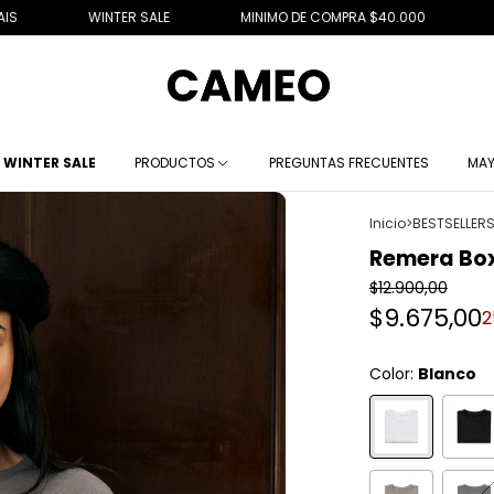
TER SALE
MINIMO DE COMPRA $40.000
EFECTIVO 10% OF
WINTER SALE
PRODUCTOS
PREGUNTAS FRECUENTES
MAY
Inicio
>
BESTSELLER
Remera Box
$12.900,00
$9.675,00
2
Color:
Blanco