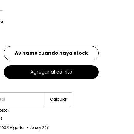
co
Avísame cuando haya stock
P:
o
Cambiar CP
Calcular
ostal
AS
: 100% Algodon - Jersey 24/1