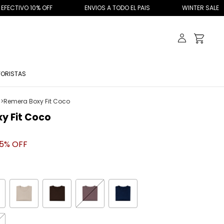
F
ENVIOS A TODO EL PAIS
WINTER SALE
MINIMO
ORISTAS
S
>
Remera Boxy Fit Coco
y Fit Coco
5
% OFF