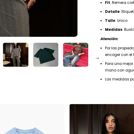
Fit
: Remera cort
Detalle
: Etiqu
Talle
: Unico
Medidas
: Bus
Atención:
Por las propied
encoger con el 
Para una mejor
mano con agua
Las medidas pue