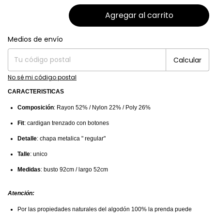
Entregas para el CP:
Medios de envío
Cambiar CP
Calcular
No sé mi código postal
CARACTERISTICAS
Composición
: Rayon 52% / Nylon 22% / Poly 26%
Fit
: cardigan trenzado con botones
Detalle
: chapa metalica " regular"
Talle
: unico
Medidas
: busto 92cm / largo 52cm
Atención:
Por las propiedades naturales del algodón 100% la prenda puede