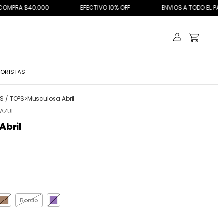
40.000
EFECTIVO 10% OFF
ENVIOS A TODO EL PAIS
ORISTAS
 / TOPS
>
Musculosa Abril
AZUL
Abril
Bordo