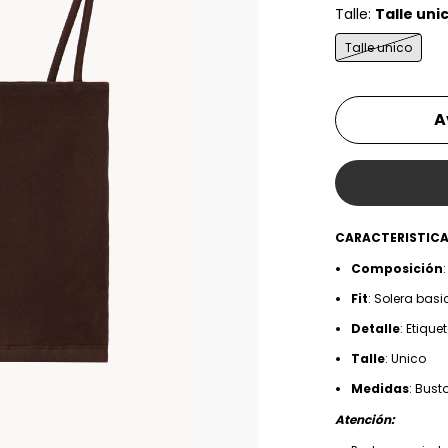
Talle:
Talle uni
Talle unico
A
CARACTERISTIC
Composición
Fit
: Solera bas
Detalle
: Etiqu
Talle
: Unico
Medidas
: Bus
Atención: