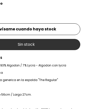
co
vísame cuando haya stock
AS
: 93% Algodon / 7% Lycra - Algodon con lycra
ica
eta generica en la espalda "The Regular"
to 56cm / Largo 27cm.