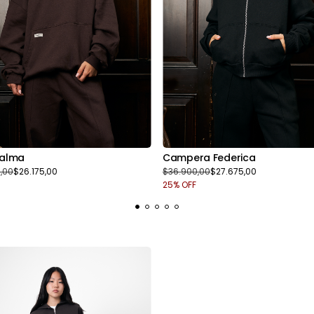
Dalma
Campera Federica
,00
$26.175,00
$36.900,00
$27.675,00
25
% OFF