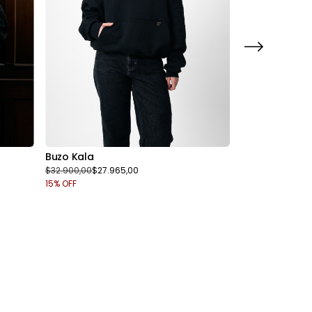
Buzo Kala
Buzo Angie
$32.900,00
$27.965,00
$34.900,00
15
% OFF