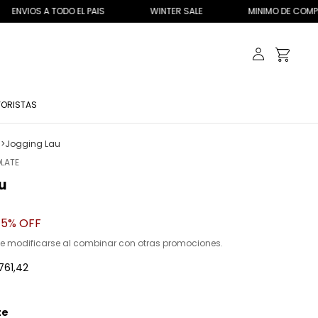
L PAIS
WINTER SALE
MINIMO DE COMPRA $40.000
ORISTAS
S
>
Jogging Lau
LATE
u
15
% OFF
e modificarse al combinar con otras promociones.
761,42
te