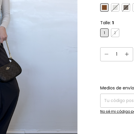
Talle:
1
1
2
Entregas para el C
Medios de enví
No sé mi código p