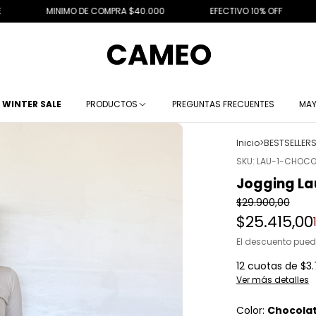
DE COMPRA $40.000
EFECTIVO 10% OFF
ENVIOS A TODO E
WINTER SALE
PRODUCTOS
PREGUNTAS FRECUENTES
MAY
Inicio
>
BESTSELLER
SKU:
LAU-1-CHOCO
Jogging La
$29.900,00
$25.415,00
El descuento pued
12
cuotas de
$3.
Ver más detalles
Color:
Chocola