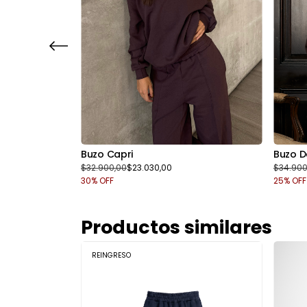
Buzo Capri
Buzo 
$32.900,00
$23.030,00
$34.900
30
% OFF
25
% OFF
Productos similares
REINGRESO