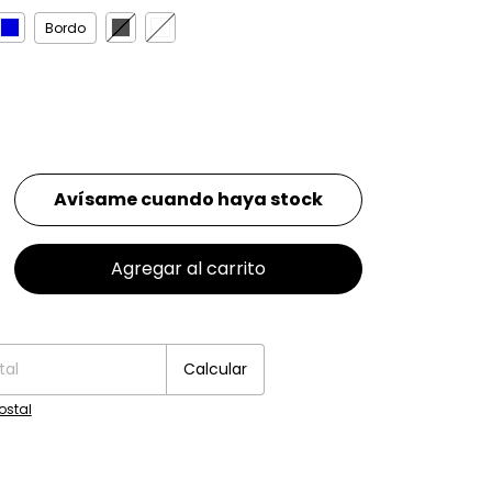
Bordo
Avísame cuando haya stock
P:
o
Cambiar CP
Calcular
ostal