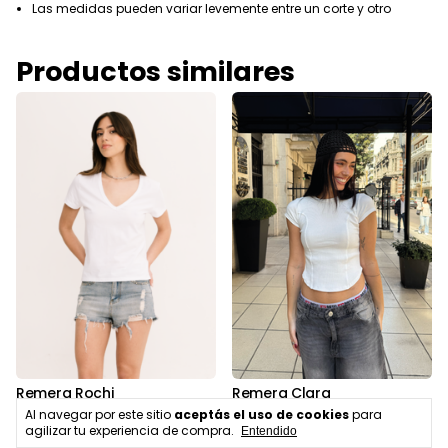
Las medidas pueden variar levemente entre un corte y otro
Productos similares
Remera Rochi
Remera Clara
$9.900,00
$12.900,00
Al navegar por este sitio
aceptás el uso de cookies
para
agilizar tu experiencia de compra.
Entendido