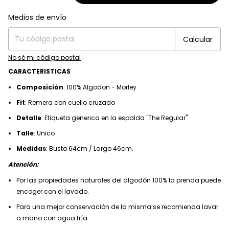
Entregas para el CP:
Medios de envío
Cambiar CP
Calcular
No sé mi código postal
CARACTERISTICAS
Composición
: 100% Algodon - Morley
Fit
: Remera con cuello cruzado
Detalle
: Etiqueta generica en la espalda "The Regular"
Talle
: Unico
Medidas
: Busto 64cm / Largo 46cm.
Atención:
Por las propiedades naturales del algodón 100% la prenda puede
encoger con el lavado.
Para una mejor conservación de la misma se recomienda lavar
a mano con agua fría