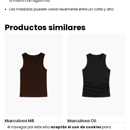
a mano con agua fría
Las medidas pueden variar levemente entre un corte y otro
Productos similares
Musculosa Oli
Musculosa Mili
$6.800,00
$10.900,00
Al navegar por este sitio
aceptás el uso de cookies
para