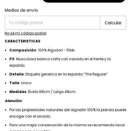
Entregas para el CP:
Medios de envío
Cambiar CP
Calcular
No sé mi código postal
CARACTERISTICAS
Composición
: 100% Algodon - Ribb
Fit
: Musculosa basica corta con cavado en el frente y la
espalda
Detalle
: Etiqueta generica en la espalda “The Regular”
Talle
: Unico
Medidas
: Busto 68cm / Largo 48cm.
Atención:
Por las propiedades naturales del algodón 100% la prenda puede
encoger con el lavado.
Para una mejor conservación de la misma se recomienda lavar